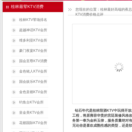
桂林最荤KTV消费
您现在的位置：
桂林最好高端的夜总
KTV消费价格点评
桂林KTV荤场排名
超越神话KTV会所
维多利亚KTV会所
豪门夜宴KTV会所
国会至尊KTV消费
金色铭人KTV会所
国会娱乐KTV会所
金色皇都KTV会所
钓鱼台KTV会所
钻石年代是桂林陪酒KTV中玩得开放
皇金美KTV会所
工程，将原雍容华贵的宫廷装修风格改
务第一奉为金科玉律，服务质量绝对有
花都国际KTV会所
无论你是喜欢成熟性感的类型，还是软