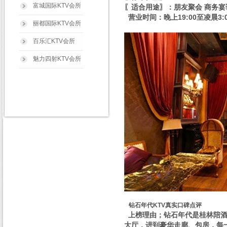
富城国际KTV会所
〖适合用途〗：朋友聚会 商务宴
营业时间：晚上19:00至凌晨3:0
丽都国际KTV会所
百乐汇KTV会所
魅力四射KTV会所
钻石年代KTV真实口碑点评
上榜理由；钻石年代是桂林陪酒
大厅，进到豪华走廊、包房，每