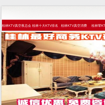
桂林KTV真空夜总会
桂林十大KTV排名
桂林KTV真空消费
桂林荤K