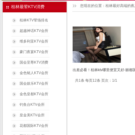
您现在的位置：
桂林最好高端的夜
桂林最荤KTV消费
桂林KTV荤场排名
超越神话KTV会所
维多利亚KTV会所
豪门夜宴KTV会所
国会至尊KTV消费
出差必看！桂林ktv哪里便宜又好-丽都
金色铭人KTV会所
共1条 每页12条 页次：1/1
国会娱乐KTV会所
金色皇都KTV会所
钓鱼台KTV会所
皇金美KTV会所
花都国际KTV会所