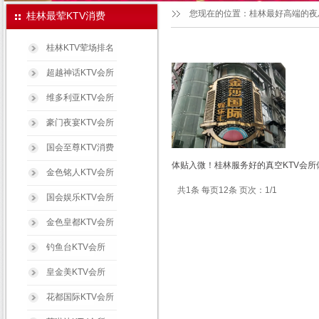
您现在的位置：
桂林最好高端的夜
桂林最荤KTV消费
桂林KTV荤场排名
超越神话KTV会所
维多利亚KTV会所
豪门夜宴KTV会所
国会至尊KTV消费
体贴入微！桂林服务好的真空KTV会所
金色铭人KTV会所
共1条 每页12条 页次：1/1
国会娱乐KTV会所
金色皇都KTV会所
钓鱼台KTV会所
皇金美KTV会所
花都国际KTV会所