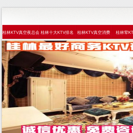
桂林KTV真空夜总会
桂林十大KTV排名
桂林KTV真空消费
桂林荤K